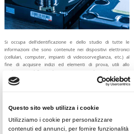
Si occupa dell’identificazione e dello studio di tutte le
informazioni che sono contenute nei dispositivi elettronici
(cellulari, computer, impianti di videosorveglianza, etc.) al
fine di acquisire indizi ed elementi di prova, utili allo
svolgimento dell’attività investigativa. L’utilizzo di evidenze
informatiche è consentito sia nei processi civili sia in quelli
penali. Questa disciplina entra in gioco quando è necessario
raccogliere prove di un’azione criminosa all’interno dei
computer o dispositivi elettronici dei sospettati. Sempre più
Questo sito web utilizza i cookie
spesso, infatti, in giudizio vengono analizzati i pc degli
indagati o delle vittime allo scopo di ricercare indizi ed
Utilizziamo i cookie per personalizzare
elementi di prova. L’acquisizione della prova informatica è
contenuti ed annunci, per fornire funzionalità
sicuramente la fase che presenta una maggior criticità,