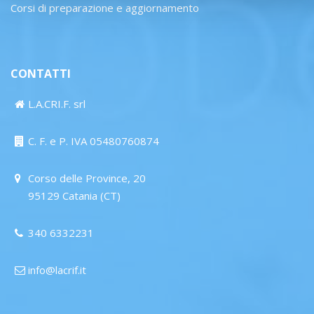
Corsi di preparazione e aggiornamento
CONTATTI
L.A.CRI.F. srl
C. F. e P. IVA 05480760874
Corso delle Province, 20
95129 Catania (CT)
340 6332231
info@lacrif.it