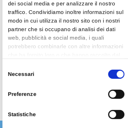
dei social media e per analizzare il nostro
proprio perché deve garantire l’inalterabilità dell’elemento
traffico. Condividiamo inoltre informazioni sul
che viene analizzato.
modo in cui utilizza il nostro sito con i nostri
Analisi
partner che si occupano di analisi dei dati
web, pubblicità e social media, i quali
Il laboratorio effettua le seguenti tipologie di analisi:
potrebbero combinarle con altre informazioni
che ha fornito loro o che hanno raccolto dal
Copia forense dei dati.
suo utilizzo dei loro servizi.
Recupero dati persi, cancellati o criptati.
Selezione
del
Necessari
Analisi ed elaborazione fotogrammi da impianti di
consenso
videosorveglianza.
Acquisizione di immagini da dischi, schede di memoria,
Preferenze
telefoni cellulari.
Statistiche