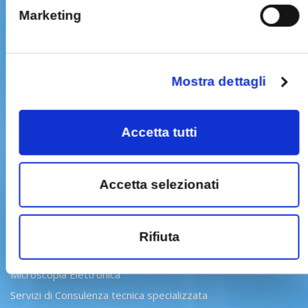
Marketing
Mostra dettagli
SERVIZI
Biologia molecolare e Genetica
Accetta tutti
Chimica e Tossicologia
Merceologia
Accetta selezionati
Geologia forense
Dattiloscopia e Impronte
Balistica
Rifiuta
Informatica
Microscopia Elettronica
Servizi di Consulenza tecnica specializzata